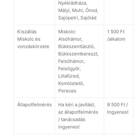
Nyékládháza,
Mályi, Muhi, Ónod,
Sajópetri, Sajólád
Kiszállás
Miskolc:
1 500 Ft
Miskolc és
Alsóhámor,
/alkalom
vonzáskörzete
Bükkszentlászló,
Bükkszentkereszt,
Felsőhámor,
Felsőgyőr,
Lillafüred,
Komlóstető,
Pereces
Állapotfelmérés
Ha kéri a javítást,
8 500 Ft /
az állapotfelmérés
Ingyenes!
/ tanácsadás
ingyenes!