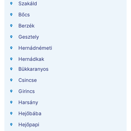
Szakáld
Bőcs
Berzék
Gesztely
Hernádnémeti
Hernádkak
Bükkaranyos
Csincse
Girincs
Harsány
Hejőbába
Hejőpapi