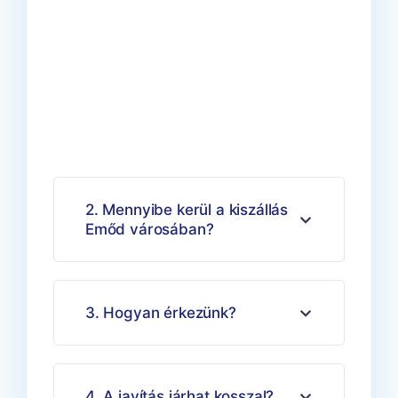
InfoFutár Emőd
2. Mennyibe kerül a kiszállás
Emőd városában?
3. Hogyan érkezünk?
4. A javítás járhat kosszal?