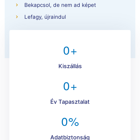
Bekapcsol, de nem ad képet
Lefagy, újraindul
0
+
Kiszállás
0
+
Év Tapasztalat
0
%
Adatbiztonság