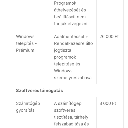
Programok
áthelyezését és
beállításait nem
tudjuk elvégezni.
Windows
Adatmentéssel +
26 000 Ft
telepítés -
Rendelkezésre álló
Prémium
jogtiszta
programok
telepítése és
Windows
személyreszabása.
Szoftveres támogatás
Számítógép
A számítógép
8 000 Ft
gyorsítás
szoftveres
tisztítása, tárhely
felszabadítása és