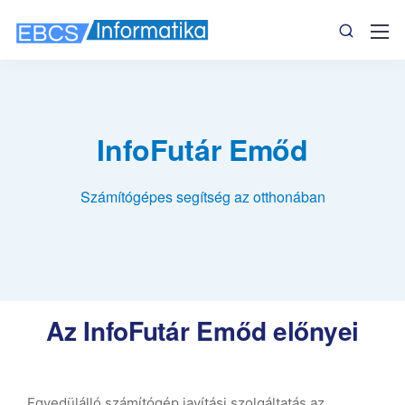
InfoFutár Emőd
Számítógépes segítség az otthonában
Az InfoFutár Emőd előnyei
Egyedülálló számítógép javítási szolgáltatás az