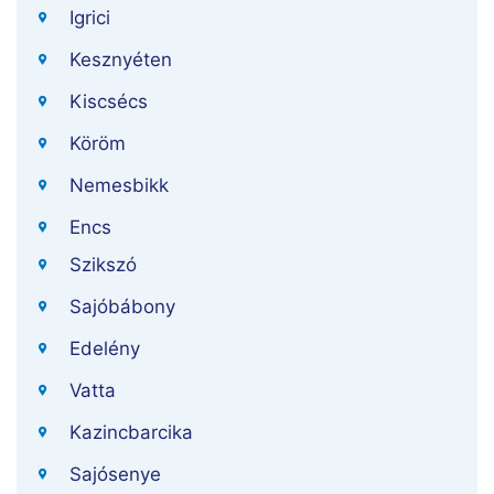
Igrici
Kesznyéten
Kiscsécs
Köröm
Nemesbikk
Encs
Szikszó
Sajóbábony
Edelény
Vatta
Kazincbarcika
Sajósenye