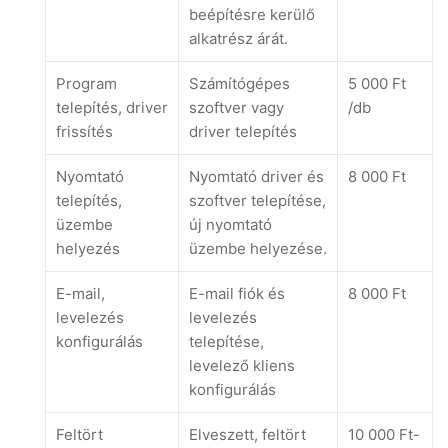
beépítésre kerülő
alkatrész árát.
Program
Számítógépes
5 000 Ft
telepítés, driver
szoftver vagy
/db
frissítés
driver telepítés
Nyomtató
Nyomtató driver és
8 000 Ft
telepítés,
szoftver telepítése,
üzembe
új nyomtató
helyezés
üzembe helyezése.
E-mail,
E-mail fiók és
8 000 Ft
levelezés
levelezés
konfigurálás
telepítése,
levelező kliens
konfigurálás
Feltört
Elveszett, feltört
10 000 Ft-