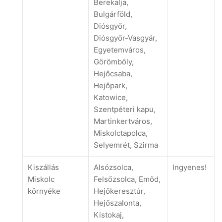
Berekalja,
Bulgárföld,
Diósgyőr,
Diósgyőr-Vasgyár,
Egyetemváros,
Görömböly,
Hejőcsaba,
Hejőpark,
Katowice,
Szentpéteri kapu,
Martinkertváros,
Miskolctapolca,
Selyemrét, Szirma
Kiszállás
Alsózsolca,
Ingyenes!
Miskolc
Felsőzsolca, Emőd,
környéke
Hejőkeresztúr,
Hejőszalonta,
Kistokaj,