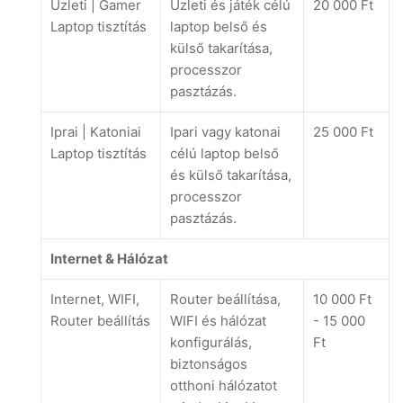
Üzleti | Gamer
Üzleti és játék célú
20 000 Ft
Laptop tisztítás
laptop belső és
külső takarítása,
processzor
pasztázás.
Iprai | Katoniai
Ipari vagy katonai
25 000 Ft
Laptop tisztítás
célú laptop belső
és külső takarítása,
processzor
pasztázás.
Internet & Hálózat
Internet, WIFI,
Router beállítása,
10 000 Ft
Router beállítás
WIFI és hálózat
- 15 000
konfigurálás,
Ft
biztonságos
otthoni hálózatot