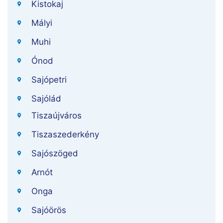
Kistokaj
Mályi
Muhi
Ónod
Sajópetri
Sajólád
Tiszaújváros
Tiszaszederkény
Sajószöged
Arnót
Onga
Sajóörös