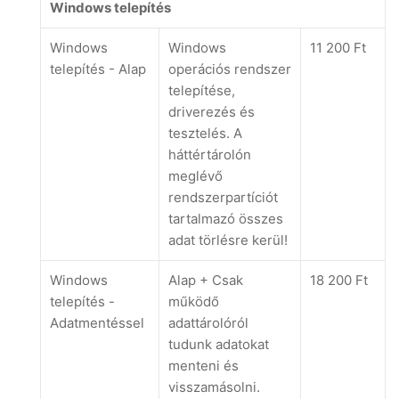
Windows telepítés
Windows
Windows
11 200 Ft
telepítés - Alap
operációs rendszer
telepítése,
driverezés és
tesztelés. A
háttértárolón
meglévő
rendszerpartíciót
tartalmazó összes
adat törlésre kerül!
Windows
Alap + Csak
18 200 Ft
telepítés -
működő
Adatmentéssel
adattárolóról
tudunk adatokat
menteni és
visszamásolni.