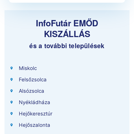
InfoFutár EMŐD
KISZÁLLÁS
és a további települések
Miskolc
Felsőzsolca
Alsózsolca
Nyékládháza
Hejőkeresztúr
Hejőszalonta