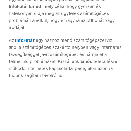
InfoFutár Emőd
, mely célja, hogy gyorsan és
hatékonyan oldja meg az ügyfelek számítógépes
problémáit anélkül, hogy elhagyná az otthonát vagy
irodáját.
Az
InfoFutár
egy házhoz menő számítógépszerviz,
ahol a számítógépes szakértő helyben vagy internetes
távsegítséggel javít számítógépet és hárítja el a
felmerülő problémákat. Kiszállunk
Emőd
településre,
működő internetes kapcsolattal pedig akár azonnal
tudunk segíteni távolról is.