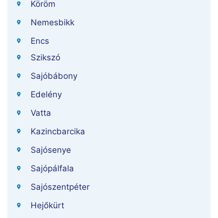
Köröm
Nemesbikk
Encs
Szikszó
Sajóbábony
Edelény
Vatta
Kazincbarcika
Sajósenye
Sajópálfala
Sajószentpéter
Hejőkürt