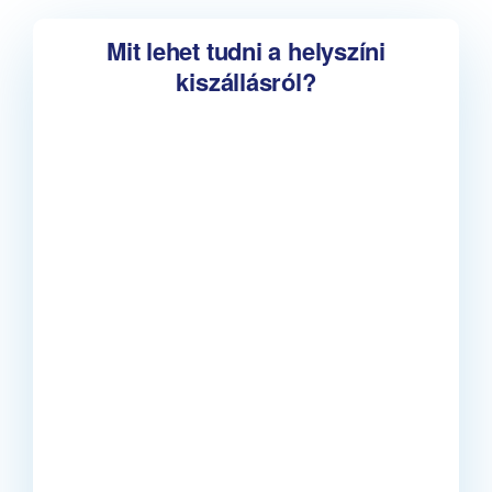
Mit lehet tudni a helyszíni
kiszállásról?
InfoFutár
Hernádnémeti településen