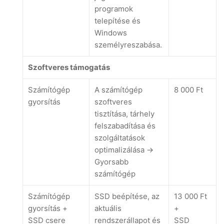
programok
telepítése és
Windows
személyreszabása.
Szoftveres támogatás
Számítógép
A számítógép
8 000 Ft
gyorsítás
szoftveres
tisztítása, tárhely
felszabadítása és
szolgáltatások
optimalizálása ->
Gyorsabb
számítógép
Számítógép
SSD beépítése, az
13 000 Ft
gyorsítás +
aktuális
+
SSD csere
rendszerállapot és
SSD