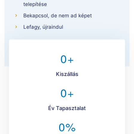
telepítése
Bekapcsol, de nem ad képet
Lefagy, újraindul
0
+
Kiszállás
0
+
Év Tapasztalat
0
%