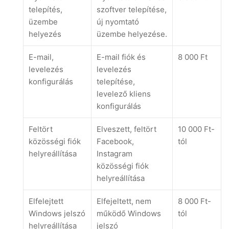
telepítés,
szoftver telepítése,
üzembe
új nyomtató
helyezés
üzembe helyezése.
E-mail,
E-mail fiók és
8 000 Ft
levelezés
levelezés
konfigurálás
telepítése,
levelező kliens
konfigurálás
Feltört
Elveszett, feltört
10 000 Ft-
közösségi fiók
Facebook,
tól
helyreállítása
Instagram
közösségi fiók
helyreállítása
Elfelejtett
Elfejeltett, nem
8 000 Ft-
Windows jelszó
működő Windows
tól
helyreállítása
jelszó