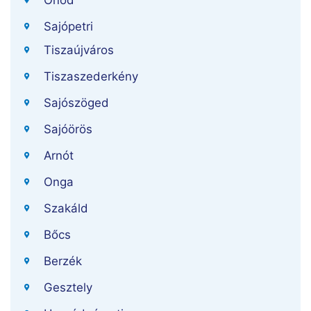
Ónod
Sajópetri
Tiszaújváros
Tiszaszederkény
Sajószöged
Sajóörös
Arnót
Onga
Szakáld
Bőcs
Berzék
Gesztely