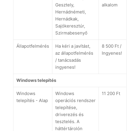
Gesztely,
alkalom
Hernádnémeti,
Hernádkak,
Sajókeresztúr,
Szirmabesenyő
Állapotfelmérés
Ha kéri a javítást,
8 500 Ft /
az állapotfelmérés
Ingyenes!
/ tanácsadás
ingyenes!
Windows telepítés
Windows
Windows
11 200 Ft
telepítés - Alap
operációs rendszer
telepítése,
driverezés és
tesztelés. A
háttértárolón