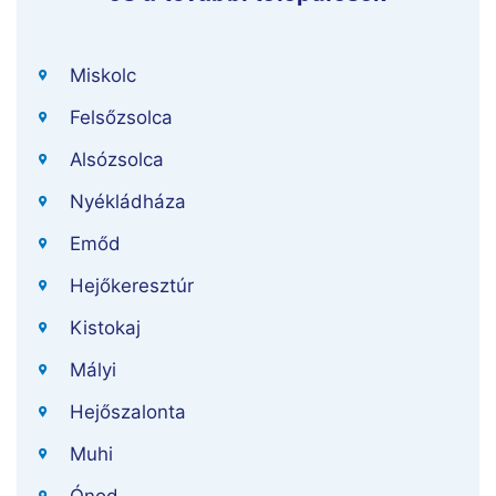
Miskolc
Felsőzsolca
Alsózsolca
Nyékládháza
Emőd
Hejőkeresztúr
Kistokaj
Mályi
Hejőszalonta
Muhi