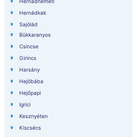
Hernádnémeti
Hernádkak
Sajólád
Bükkaranyos
Csincse
Girincs
Harsány
Hejőbába
Hejőpapi
Igrici
Kesznyéten
Kiscsécs