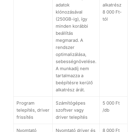
adatok
alkatrész
klónozásával
8 000 Ft-
(250GB-ig), így
tól
minden korábbi
beállítás
megmarad. A
rendszer
optimalizálása,
sebességnövelése.
A munkadíj nem
tartalmazza a
beépítésre kerülő
alkatrész árát.
Program
Számítógépes
5 000 Ft
telepítés, driver
szoftver vagy
/db
frissítés
driver telepítés
Nyomtató
Nyomtató driver és
8 000 Ft