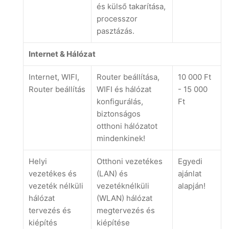
és külső takarítása,
processzor
pasztázás.
Internet & Hálózat
Internet, WIFI,
Router beállítása,
10 000 Ft
Router beállítás
WIFI és hálózat
- 15 000
konfigurálás,
Ft
biztonságos
otthoni hálózatot
mindenkinek!
Helyi
Otthoni vezetékes
Egyedi
vezetékes és
(LAN) és
ajánlat
vezeték nélküli
vezetéknélküli
alapján!
hálózat
(WLAN) hálózat
tervezés és
megtervezés és
kiépítés
kiépítése