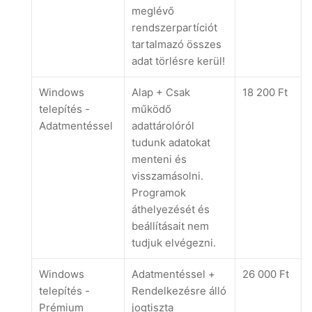
meglévő
rendszerpartíciót
tartalmazó összes
adat törlésre kerül!
Windows
Alap + Csak
18 200 Ft
telepítés -
működő
Adatmentéssel
adattárolóról
tudunk adatokat
menteni és
visszamásolni.
Programok
áthelyezését és
beállításait nem
tudjuk elvégezni.
Windows
Adatmentéssel +
26 000 Ft
telepítés -
Rendelkezésre álló
Prémium
jogtiszta