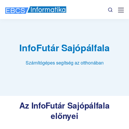
InfoFutár Sajópálfala
Számítógépes segítség az otthonában
Az InfoFutár Sajópálfala
előnyei