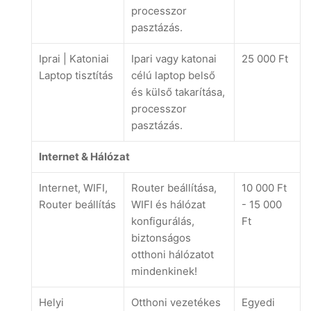
processzor
pasztázás.
Iprai | Katoniai
Ipari vagy katonai
25 000 Ft
Laptop tisztítás
célú laptop belső
és külső takarítása,
processzor
pasztázás.
Internet & Hálózat
Internet, WIFI,
Router beállítása,
10 000 Ft
Router beállítás
WIFI és hálózat
- 15 000
konfigurálás,
Ft
biztonságos
otthoni hálózatot
mindenkinek!
Helyi
Otthoni vezetékes
Egyedi