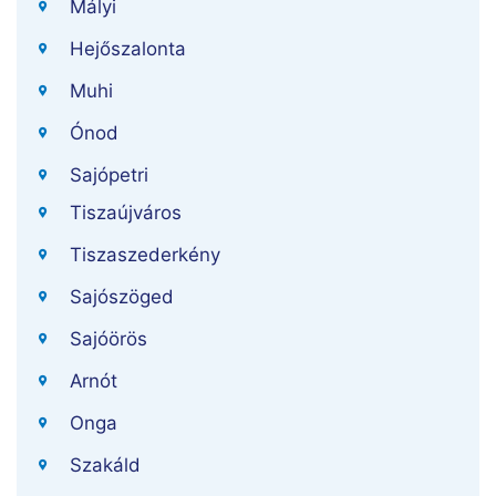
Mályi
Hejőszalonta
Muhi
Ónod
Sajópetri
Tiszaújváros
Tiszaszederkény
Sajószöged
Sajóörös
Arnót
Onga
Szakáld