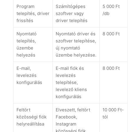
Program
Számítógépes
5 000 Ft
telepítés, driver
szoftver vagy
/db
frissítés
driver telepítés
Nyomtató
Nyomtató driver és
8 000 Ft
telepítés,
szoftver telepítése,
üzembe
új nyomtató
helyezés
üzembe helyezése.
E-mail,
E-mail fiók és
8 000 Ft
levelezés
levelezés
konfigurálás
telepítése,
levelező kliens
konfigurálás
Feltört
Elveszett, feltört
10 000 Ft-
közösségi fiók
Facebook,
tól
helyreállítása
Instagram
közösségi fiók