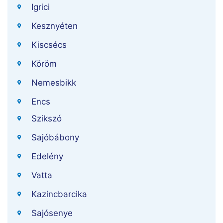
Igrici
Kesznyéten
Kiscsécs
Köröm
Nemesbikk
Encs
Szikszó
Sajóbábony
Edelény
Vatta
Kazincbarcika
Sajósenye