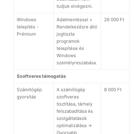
tudjuk elvégezni.
Windows
Adatmentéssel +
26 000 Ft
telepítés -
Rendelkezésre álló
Prémium
jogtiszta
programok
telepítése és
Windows
személyreszabása.
Szoftveres támogatás
Számítógép
A számítógép
8 000 Ft
gyorsítás
szoftveres
tisztítása, tárhely
felszabadítása és
szolgáltatások
optimalizálása ->
Gyorsabb