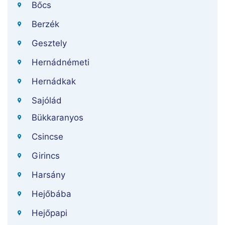
Bőcs
Berzék
Gesztely
Hernádnémeti
Hernádkak
Sajólád
Bükkaranyos
Csincse
Girincs
Harsány
Hejőbába
Hejőpapi