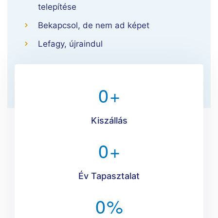
telepítése
Bekapcsol, de nem ad képet
Lefagy, újraindul
0
+
Kiszállás
0
+
Év Tapasztalat
0
%