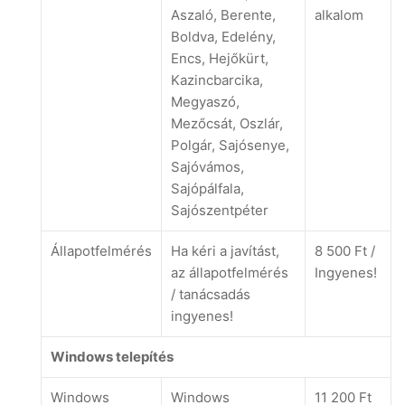
Aszaló, Berente,
alkalom
Boldva, Edelény,
Encs, Hejőkürt,
Kazincbarcika,
Megyaszó,
Mezőcsát, Oszlár,
Polgár, Sajósenye,
Sajóvámos,
Sajópálfala,
Sajószentpéter
Állapotfelmérés
Ha kéri a javítást,
8 500 Ft /
az állapotfelmérés
Ingyenes!
/ tanácsadás
ingyenes!
Windows telepítés
Windows
Windows
11 200 Ft