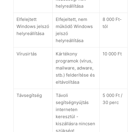
helyreállítása
Elfelejtett
Elfejeltett, nem
8 000 Ft-
Windows jelszó
működő Windows
tól
helyreállítása
jelszó
helyreállítása
Vírusirtás
Kártékony
10 000 Ft
programok (vírus,
mailware, adware,
stb.) felderítése és
eltávolítása
Távsegítség
Távoli
5 000 Ft /
segítségnyújtás
30 perc
interneten
keresztül -
kiszállásra nincsen
szükség!