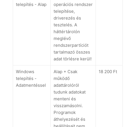
telepítés - Alap
operációs rendszer
telepítése,
driverezés és
tesztelés. A
háttértárolón
meglévő
rendszerpartíciót
tartalmazó összes
adat törlésre kerül!
Windows
Alap + Csak
18 200 Ft
telepítés -
működő
Adatmentéssel
adattárolóról
tudunk adatokat
menteni és
visszamásolni.
Programok
áthelyezését és
beállításait nem