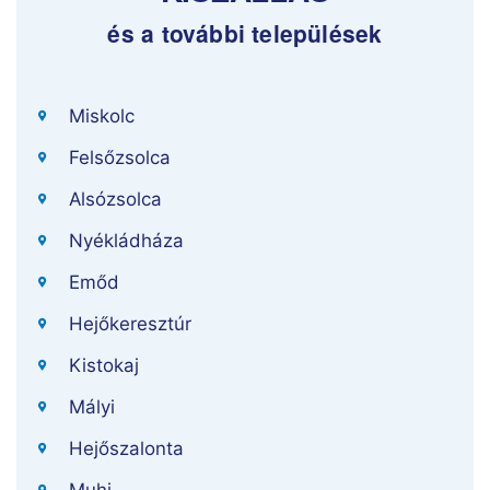
és a további települések
Miskolc
Felsőzsolca
Alsózsolca
Nyékládháza
Emőd
Hejőkeresztúr
Kistokaj
Mályi
Hejőszalonta