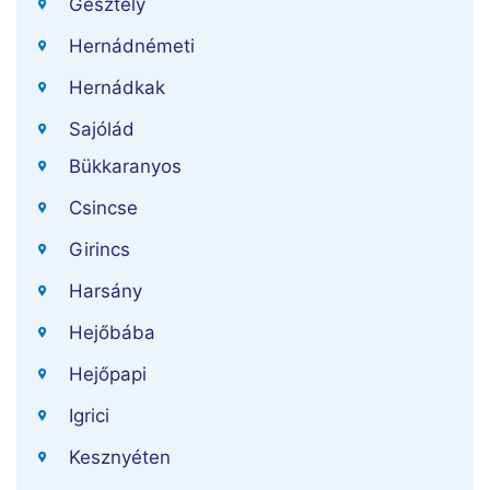
Gesztely
Hernádnémeti
Hernádkak
Sajólád
Bükkaranyos
Csincse
Girincs
Harsány
Hejőbába
Hejőpapi
Igrici
Kesznyéten