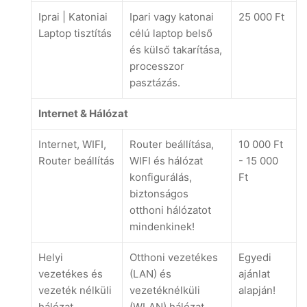
Iprai | Katoniai
Ipari vagy katonai
25 000 Ft
Laptop tisztítás
célú laptop belső
és külső takarítása,
processzor
pasztázás.
Internet & Hálózat
Internet, WIFI,
Router beállítása,
10 000 Ft
Router beállítás
WIFI és hálózat
- 15 000
konfigurálás,
Ft
biztonságos
otthoni hálózatot
mindenkinek!
Helyi
Otthoni vezetékes
Egyedi
vezetékes és
(LAN) és
ajánlat
vezeték nélküli
vezetéknélküli
alapján!
hálózat
(WLAN) hálózat