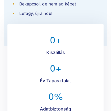
Bekapcsol, de nem ad képet
Lefagy, újraindul
0
+
Kiszállás
0
+
Év Tapasztalat
0
%
Adatbiztonság