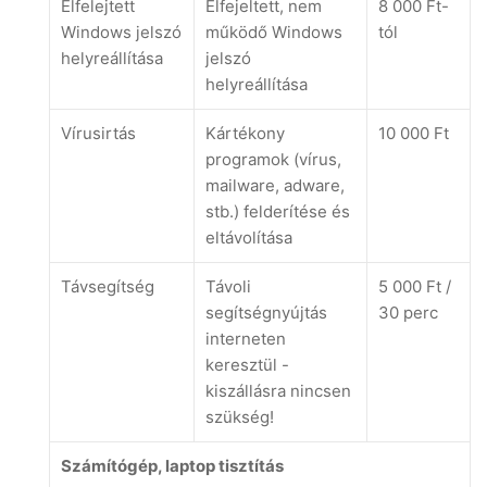
Elfelejtett
Elfejeltett, nem
8 000 Ft-
Windows jelszó
működő Windows
tól
helyreállítása
jelszó
helyreállítása
Vírusirtás
Kártékony
10 000 Ft
programok (vírus,
mailware, adware,
stb.) felderítése és
eltávolítása
Távsegítség
Távoli
5 000 Ft /
segítségnyújtás
30 perc
interneten
keresztül -
kiszállásra nincsen
szükség!
Számítógép, laptop tisztítás