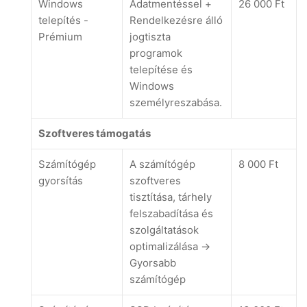
Windows
Adatmentéssel +
26 000 Ft
telepítés -
Rendelkezésre álló
Prémium
jogtiszta
programok
telepítése és
Windows
személyreszabása.
Szoftveres támogatás
Számítógép
A számítógép
8 000 Ft
gyorsítás
szoftveres
tisztítása, tárhely
felszabadítása és
szolgáltatások
optimalizálása ->
Gyorsabb
számítógép