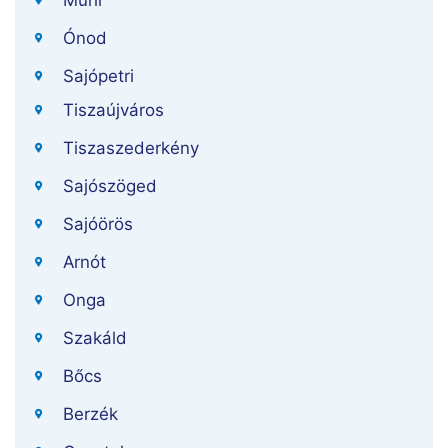
Muhi
Ónod
Sajópetri
Tiszaújváros
Tiszaszederkény
Sajószöged
Sajóörös
Arnót
Onga
Szakáld
Bőcs
Berzék