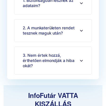
1. Biztonságban lesznek az
adataim?
2. A munkaterületen rendet
tesznek maguk után?
3. Nem értek hozzá,
érthetően elmondják a hiba
okát?
InfoFutár VATTA
KISZÁLLÁS