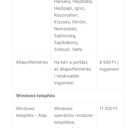
Harsány, Hejőbába,
Hejőpapi, Igrici,
Kesznyéten,
Kiscsés, Köröm,
Nemesbikk,
Sajóecseg,
Sajóbábony,
Szikszó, Vatta
Állapotfelmérés
Ha kéri a javítást,
8 500 Ft /
az állapotfelmérés
Ingyenes!
/ tanácsadás
ingyenes!
Windows telepítés
Windows
Windows
11 200 Ft
telepítés - Alap
operációs rendszer
telepítése,