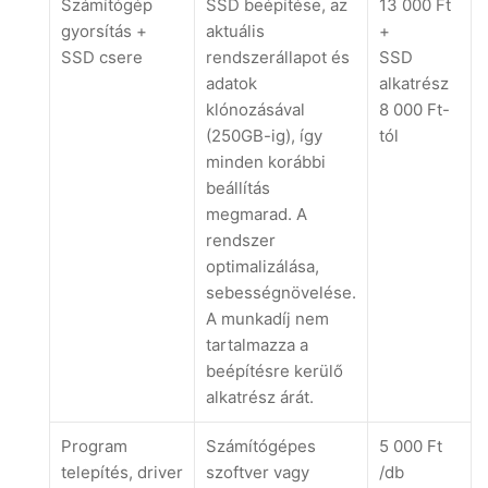
Számítógép
SSD beépítése, az
13 000 Ft
gyorsítás +
aktuális
+
SSD csere
rendszerállapot és
SSD
adatok
alkatrész
klónozásával
8 000 Ft-
(250GB-ig), így
tól
minden korábbi
beállítás
megmarad. A
rendszer
optimalizálása,
sebességnövelése.
A munkadíj nem
tartalmazza a
beépítésre kerülő
alkatrész árát.
Program
Számítógépes
5 000 Ft
telepítés, driver
szoftver vagy
/db