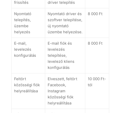
frissítés
driver telepítés
Nyomtató
Nyomtató driver és
8 000 Ft
telepítés,
szoftver telepítése,
üzembe
új nyomtató
helyezés
üzembe helyezése.
E-mail,
E-mail fiók és
8 000 Ft
levelezés
levelezés
konfigurálás
telepítése,
levelező kliens
konfigurálás
Feltört
Elveszett, feltört
10 000 Ft-
közösségi fiók
Facebook,
tól
helyreállítása
Instagram
közösségi fiók
helyreállítása