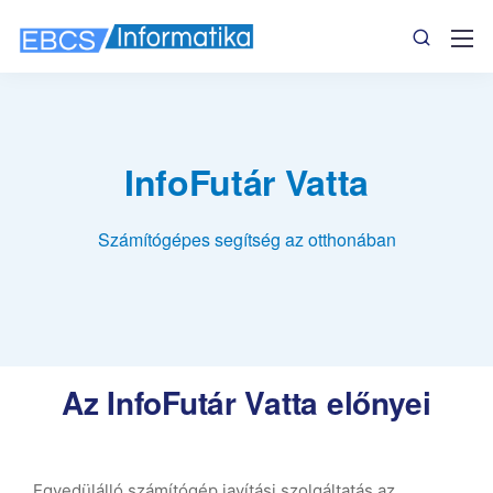
InfoFutár Vatta
Számítógépes segítség az otthonában
Az InfoFutár Vatta előnyei
Egyedülálló számítógép javítási szolgáltatás az