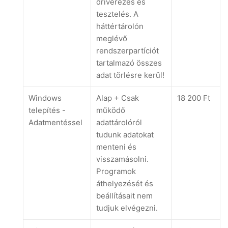
driverezés és
tesztelés. A
háttértárolón
meglévő
rendszerpartíciót
tartalmazó összes
adat törlésre kerül!
Windows
Alap + Csak
18 200 Ft
telepítés -
működő
Adatmentéssel
adattárolóról
tudunk adatokat
menteni és
visszamásolni.
Programok
áthelyezését és
beállításait nem
tudjuk elvégezni.