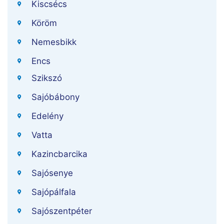
Kiscsécs
Köröm
Nemesbikk
Encs
Szikszó
Sajóbábony
Edelény
Vatta
Kazincbarcika
Sajósenye
Sajópálfala
Sajószentpéter