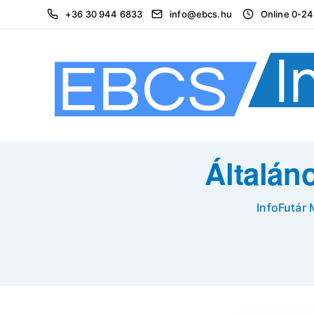
+36 30 944 6833
info@ebcs.hu
Online 0-2
Általán
InfoFutár 