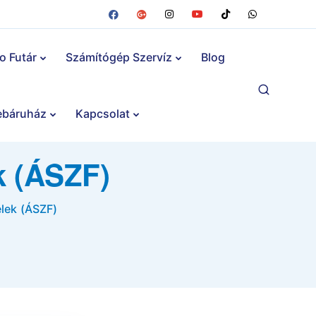
fo Futár
Számítógép Szervíz
Blog
báruház
Kapcsolat
k (ÁSZF)
elek (ÁSZF)