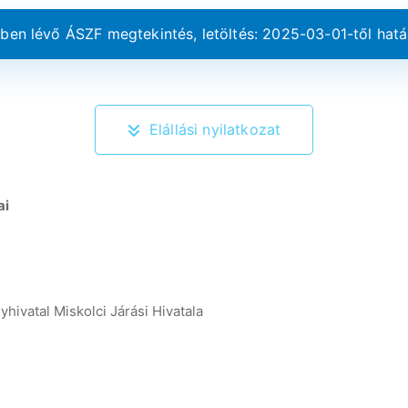
ben lévő ÁSZF megtekintés, letöltés: 2025-03-01-től hat
Elállási nyilatkozat
ai
ivatal Miskolci Járási Hivatala