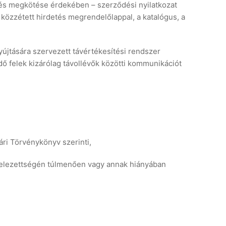
dés megkötése érdekében – szerződési nyilatkozat
közzétett hirdetés megrendelőlappal, a katalógus, a
yújtására szervezett távértékesítési rendszer
ő felek kizárólag távollévők közötti kommunikációt
ári Törvénykönyv szerinti,
 kötelezettségén túlmenően vagy annak hiányában