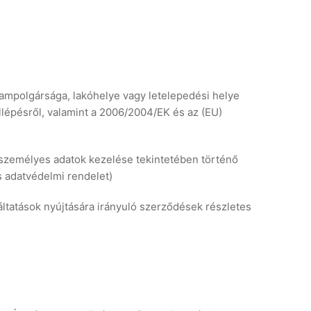
mpolgársága, lakóhelye vagy letelepedési helye
llépésről, valamint a 2006/2004/EK és az (EU)
zemélyes adatok kezelése tekintetében történő
s adatvédelmi rendelet)
lgáltatások nyújtására irányuló szerződések részletes