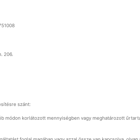
751008
. 206.
sítésre szánt:
yéb módon korlátozott mennyiségben vagy meghatározott űrtartal
olgáltatást foglal magában vagy azzal össze van kapcsolva, olyan