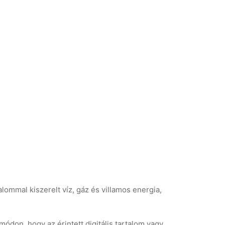
ommal kiszerelt víz, gáz és villamos energia,
 módon, hogy az érintett digitális tartalom vagy