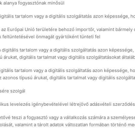
k alanya fogyasztónak minősül
digitális tartalom vagy a digitális szolgáltatás azon képessége, 
rut az Európai Unió területére behozó importőr, valamint bármel
eltüntetésével önmagát gyártóként tünteti fel
 a digitális tartalom vagy a digitális szolgáltatás azon képessé
ú árukat, digitális tartalmat vagy digitális szolgáltatásokat által
digitális tartalom vagy a digitális szolgáltatás azon képessége, 
azonos típusú árukat, digitális tartalmat vagy digitális szolgált
sére szolgál
ikus levelezés igénybevételével létrejövő adásvételi szerződés
tővé teszi a fogyasztó vagy a vállalkozás számára a személyes
olását, valamint a tárolt adatok változatlan formában történő me