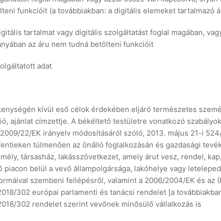
teni funkcióit (a továbbiakban: a digitális elemeket tartalmazó á
igitális tartalmat vagy digitális szolgáltatást foglal magában, v
hiányában az áru nem tudná betölteni funkcióit
olgáltatott adat
kenységén kívül eső célok érdekében eljáró természetes személy
 ajánlat címzettje. A békéltető testületre vonatkozó szabályok
2009/22/EK irányelv módosításáról szóló, 2013. május 21-i 524
fentieken túlmenően az önálló foglalkozásán és gazdasági tevék
zemély, társasház, lakásszövetkezet, amely árut vesz, rendel, ka
 piacon belül a vevő állampolgársága, lakóhelye vagy letelepedé
ormáival szembeni fellépésről, valamint a 2006/2004/EK és az 
 2018/302 európai parlamenti és tanácsi rendelet [a továbbiakb
018/302 rendelet szerint vevőnek minősülő vállalkozás is