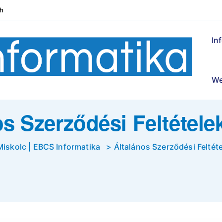
4h
In
We
os Szerződési Feltétele
Miskolc | EBCS Informatika
>
Általános Szerződési Feltét