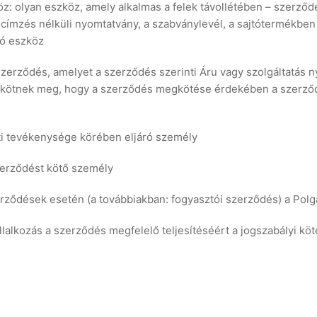
öz: olyan eszköz, amely alkalmas a felek távollétében – szerző
 címzés nélküli nyomtatvány, a szabványlevél, a sajtótermékben 
tó eszköz
szerződés, amelyet a szerződés szerinti Áru vagy szolgáltatás n
úgy kötnek meg, hogy a szerződés megkötése érdekében a szerződ
eti tevékenysége körében eljáró személy
szerződést kötő személy
szerződések esetén (a továbbiakban: fogyasztói szerződés) a Polg
a vállalkozás a szerződés megfelelő teljesítéséért a jogszabályi