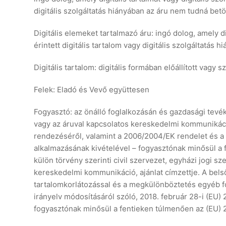
digitális szolgáltatás hiányában az áru nem tudná betöl
Digitális elemeket tartalmazó áru: ingó dolog, amely d
érintett digitális tartalom vagy digitális szolgáltatás 
Digitális tartalom: digitális formában előállított vagy sz
Felek: Eladó és Vevő együttesen
Fogyasztó: az önálló foglalkozásán és gazdasági tevé
vagy az áruval kapcsolatos kereskedelmi kommunikáció,
rendezéséről, valamint a 2006/2004/EK rendelet és a 
alkalmazásának kivételével – fogyasztónak minősül a 
külön törvény szerinti civil szervezet, egyházi jogi s
kereskedelmi kommunikáció, ajánlat címzettje. A belső
tartalomkorlátozással és a megkülönböztetés egyéb f
irányelv módosításáról szóló, 2018. február 28-i (EU)
fogyasztónak minősül a fentieken túlmenően az (EU) 2