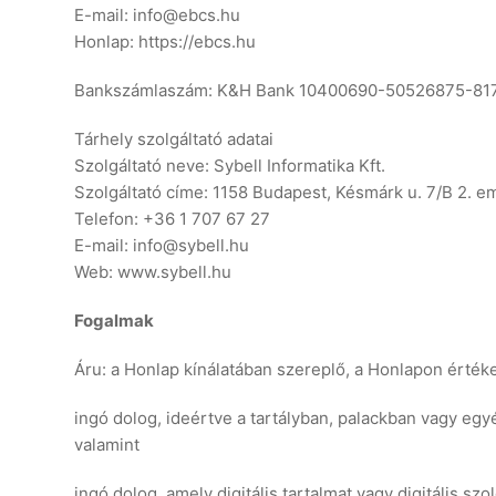
E-mail: info@ebcs.hu
Honlap: https://ebcs.hu
Bankszámlaszám: K&H Bank 10400690-50526875-81
Tárhely szolgáltató adatai
Szolgáltató neve: Sybell Informatika Kft.
Szolgáltató címe: 1158 Budapest, Késmárk u. 7/B 2. em
Telefon: +36 1 707 67 27
E-mail: info@sybell.hu
Web: www.sybell.hu
Fogalmak
Áru: a Honlap kínálatában szereplő, a Honlapon értéke
ingó dolog, ideértve a tartályban, palackban vagy eg
valamint
ingó dolog, amely digitális tartalmat vagy digitális sz