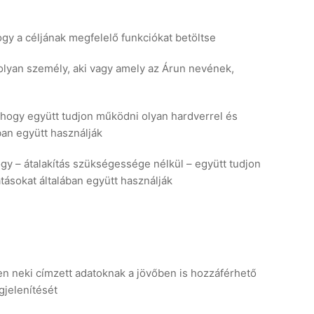
hogy a céljának megfelelő funkciókat betöltse
y olyan személy, aki vagy amely az Árun nevének,
ge, hogy együtt tudjon működni olyan hardverrel és
ában együtt használják
hogy – átalakítás szükségessége nélkül – együtt tudjon
atásokat általában együtt használják
en neki címzett adatoknak a jövőben is hozzáférhető
gjelenítését