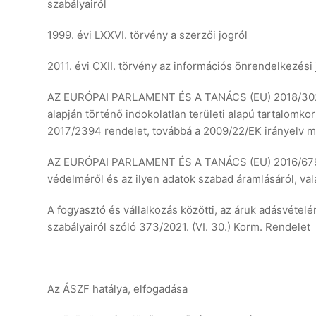
szabályairól
1999. évi LXXVI. törvény a szerzői jogról
2011. évi CXII. törvény az információs önrendelkezési
AZ EURÓPAI PARLAMENT ÉS A TANÁCS (EU) 2018/302 REN
alapján történő indokolatlan területi alapú tartalomk
2017/2394 rendelet, továbbá a 2009/22/EK irányelv m
AZ EURÓPAI PARLAMENT ÉS A TANÁCS (EU) 2016/679 RE
védelméről és az ilyen adatok szabad áramlásáról, val
A fogyasztó és vállalkozás közötti, az áruk adásvételér
szabályairól szóló 373/2021. (VI. 30.) Korm. Rendelet
Az ÁSZF hatálya, elfogadása