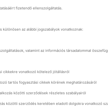
ltatásáért fizetendő ellenszolgáltatás.
és különösen az alábbi jogszabályok vonatkoznak:
 szolgáltatások, valamint az információs társadalommal összefü
i cikkekre vonatkozó kötelező jótállásról
tartozó tartós fogyasztási cikkek körének meghatározásáról
lalkozás közötti szerződések részletes szabályairól
ozás közötti szerződés keretében eladott dolgokra vonatkozó sza