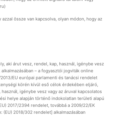
ru)
agy azzal össze van kapcsolva, olyan módon, hogy az
, aki árut vesz, rendel, kap, használ, igénybe vesz
 alkalmazásában – a fogyasztói jogviták online
/2013/EU európai parlamenti és tanácsi rendelet
enységi körén kívül eső célok érdekében eljáró,
p, használ, igénybe vesz vagy az áruval kapcsolatos
si helye alapján történő indokolatlan területi alapú
(EU) 2017/2394 rendelet, továbbá a 2009/22/EK
an: (EU) 2018/302 rendelet] alkalmazásában