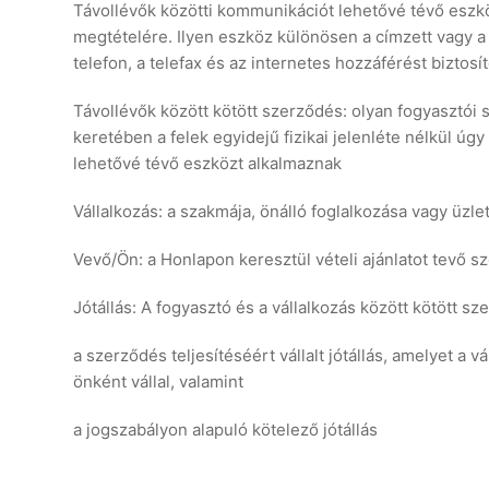
Távollévők közötti kommunikációt lehetővé tévő eszk
megtételére. Ilyen eszköz különösen a címzett vagy a
telefon, a telefax és az internetes hozzáférést biztosí
Távollévők között kötött szerződés: olyan fogyasztói 
keretében a felek egyidejű fizikai jelenléte nélkül 
lehetővé tévő eszközt alkalmaznak
Vállalkozás: a szakmája, önálló foglalkozása vagy üzl
Vevő/Ön: a Honlapon keresztül vételi ajánlatot tevő 
Jótállás: A fogyasztó és a vállalkozás között kötött 
a szerződés teljesítéséért vállalt jótállás, amelyet 
önként vállal, valamint
a jogszabályon alapuló kötelező jótállás