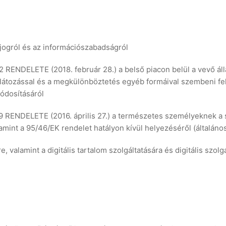
 jogról és az információszabadságról
DELETE (2018. február 28.) a belső piacon belül a vevő álla
orlátozással és a megkülönböztetés egyéb formáival szembeni fe
ódosításáról
NDELETE (2016. április 27.) a természetes személyeknek a s
amint a 95/46/EK rendelet hatályon kívül helyezéséről (általáno
e, valamint a digitális tartalom szolgáltatására és digitális szo