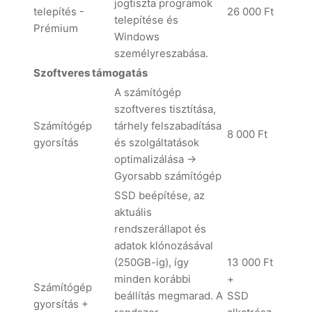
jogtiszta programok
telepítés -
26 000 Ft
telepítése és
Prémium
Windows
személyreszabása.
Szoftveres támogatás
A számítógép
szoftveres tisztítása,
Számítógép
tárhely felszabadítása
8 000 Ft
gyorsítás
és szolgáltatások
optimalizálása ->
Gyorsabb számítógép
SSD beépítése, az
aktuális
rendszerállapot és
adatok klónozásával
(250GB-ig), így
13 000 Ft
minden korábbi
+
Számítógép
beállítás megmarad. A
SSD
gyorsítás +