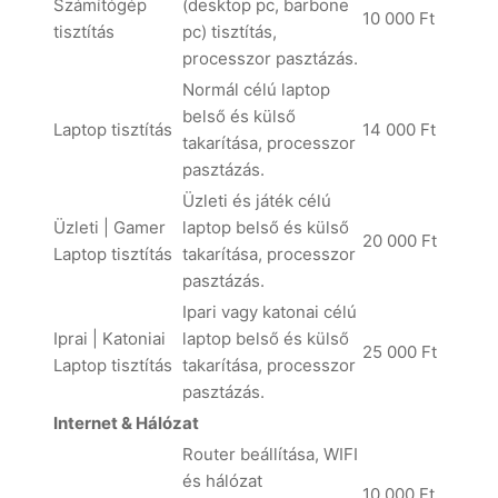
Számítógép
(desktop pc, barbone
10 000 Ft
tisztítás
pc) tisztítás,
processzor pasztázás.
Normál célú laptop
belső és külső
Laptop tisztítás
14 000 Ft
takarítása, processzor
pasztázás.
Üzleti és játék célú
Üzleti | Gamer
laptop belső és külső
20 000 Ft
Laptop tisztítás
takarítása, processzor
pasztázás.
Ipari vagy katonai célú
Iprai | Katoniai
laptop belső és külső
25 000 Ft
Laptop tisztítás
takarítása, processzor
pasztázás.
Internet & Hálózat
Router beállítása, WIFI
és hálózat
10 000 Ft