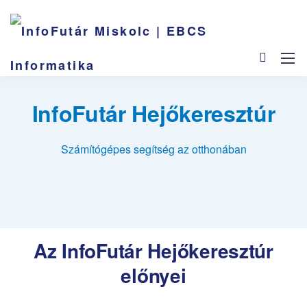
InfoFutár Hejőkeresztúr
Számítógépes segítség az otthonában
Az InfoFutár Hejőkeresztúr
előnyei