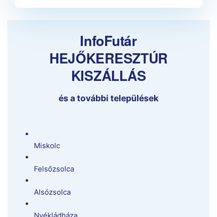
InfoFutár
HEJŐKERESZTÚR
KISZÁLLÁS
és a további települések
Miskolc
Felsőzsolca
Alsózsolca
Nyékládháza