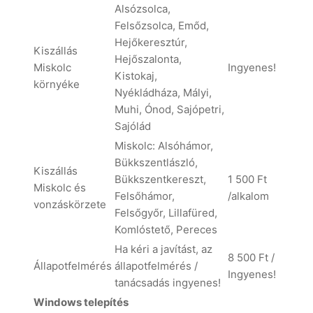
Alsózsolca,
Felsőzsolca, Emőd,
Hejőkeresztúr,
Kiszállás
Hejőszalonta,
Miskolc
Ingyenes!
Kistokaj,
környéke
Nyékládháza, Mályi,
Muhi, Ónod, Sajópetri,
Sajólád
Miskolc: Alsóhámor,
Bükkszentlászló,
Kiszállás
Bükkszentkereszt,
1 500 Ft
Miskolc és
Felsőhámor,
/alkalom
vonzáskörzete
Felsőgyőr, Lillafüred,
Komlóstető, Pereces
Ha kéri a javítást, az
8 500 Ft /
Állapotfelmérés
állapotfelmérés /
Ingyenes!
tanácsadás ingyenes!
Windows telepítés