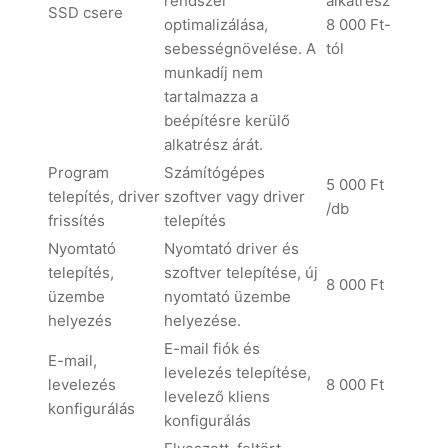
rendszer
alkatrész
SSD csere
optimalizálása,
8 000 Ft-
sebességnövelése. A
tól
munkadíj nem
tartalmazza a
beépítésre kerülő
alkatrész árát.
Program
Számítógépes
5 000 Ft
telepítés, driver
szoftver vagy driver
/db
frissítés
telepítés
Nyomtató
Nyomtató driver és
telepítés,
szoftver telepítése, új
8 000 Ft
üzembe
nyomtató üzembe
helyezés
helyezése.
E-mail fiók és
E-mail,
levelezés telepítése,
levelezés
8 000 Ft
levelező kliens
konfigurálás
konfigurálás