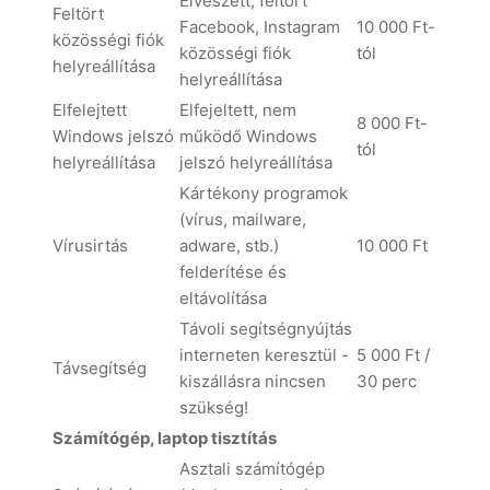
Elveszett, feltört
Feltört
Facebook, Instagram
10 000 Ft-
közösségi fiók
közösségi fiók
tól
helyreállítása
helyreállítása
Elfelejtett
Elfejeltett, nem
8 000 Ft-
Windows jelszó
működő Windows
tól
helyreállítása
jelszó helyreállítása
Kártékony programok
(vírus, mailware,
Vírusirtás
adware, stb.)
10 000 Ft
felderítése és
eltávolítása
Távoli segítségnyújtás
interneten keresztül -
5 000 Ft /
Távsegítség
kiszállásra nincsen
30 perc
szükség!
Számítógép, laptop tisztítás
Asztali számítógép