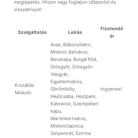
meglepetés. Hívjon vagy foglaljon időpontot és
visszahívjuk!
Fizetendő
Szolgáltatás
Leírás
ár
Avas, Bábonyibérc,
Miskolc Belváros,
Berekalja, Bulgárföld,
Diósgyőr, Diósgyőr-
Vasgyár,
Egyetemváros,
Kiszállás
Görömböly,
Ingyenes!
Miskolc
Hejőcsaba, Hejőpark,
Katowice, Szentpéteri
kapu,
Martinkertváros,
Miskolctapolca,
Selyemrét, Szirma