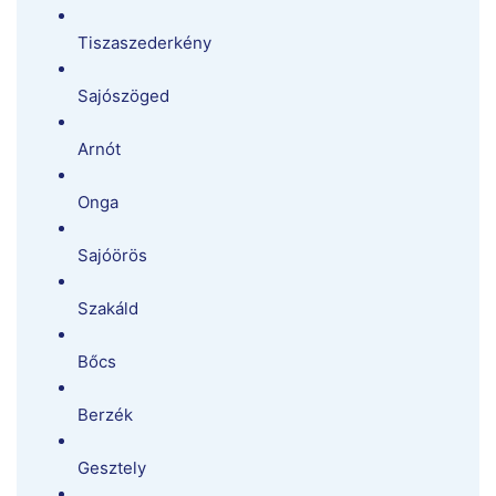
Tiszaszederkény
Sajószöged
Arnót
Onga
Sajóörös
Szakáld
Bőcs
Berzék
Gesztely