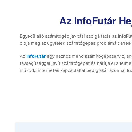
Az InfoFutár He
Egyedülálló számítógép javítási szolgáltatás az
InfoFu
oldja meg az ügyfelek számítógépes problémáit anélkü
Az
InfoFutár
egy házhoz menő számítógépszerviz, aho
távsegítséggel javít számítógépet és hárítja el a felm
működő internetes kapcsolattal pedig akár azonnal tudu