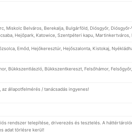
c, Miskolc Belváros, Berekalja, Bulgárföld, Diósgyőr, Diósgyőr
csaba, Hejőpark, Katowice, Szentpéteri kapu, Martinkertváros, 
őzsolca, Emőd, Hejőkeresztúr, Hejőszalonta, Kistokaj, Nyékládhá
or, Bükkszentlászló, Bükkszentkereszt, Felsőhámor, Felsőgyőr,
t, az állapotfelmérés / tanácsadás ingyenes!
s rendszer telepítése, driverezés és tesztelés. A háttértárol
s adat törlésre kerül!