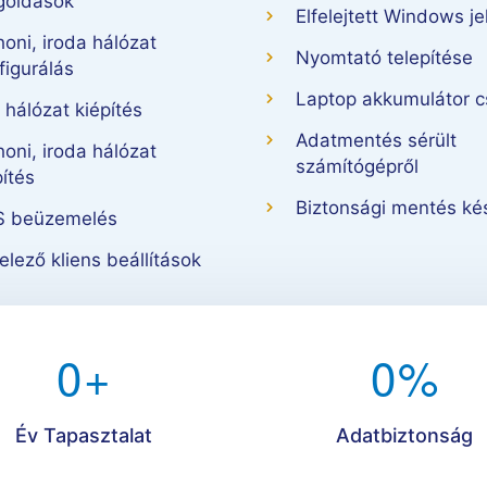
oldások
Elfelejtett Windows je
honi, iroda hálózat
Nyomtató telepítése
figurálás
Laptop akkumulátor c
i hálózat kiépítés
Adatmentés sérült
honi, iroda hálózat
számítógépről
pítés
Biztonsági mentés ké
 beüzemelés
elező kliens beállítások
0
+
0
%
Év Tapasztalat
Adatbiztonság