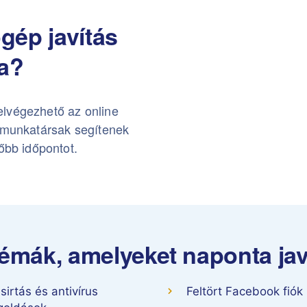
gép javítás
a?
elvégezhető az online
a munkatársak segítenek
őbb időpontot.
émák, amelyeket naponta javí
sirtás és antivírus
Feltört Facebook fiók