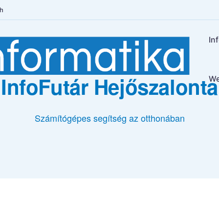
4h
In
InfoFutár Hejőszalonta
We
Számítógépes segítség az otthonában