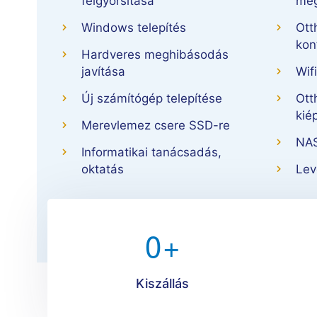
felgyorsítása
meg
Windows telepítés
Ott
kon
Hardveres meghibásodás
javítása
Wif
Új számítógép telepítése
Ott
kié
Merevlemez csere SSD-re
NAS
Informatikai tanácsadás,
oktatás
Lev
0
+
Kiszállás