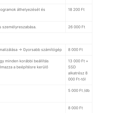
Programok áthelyezését és
18 200 Ft
ws személyreszabása.
26 000 Ft
timalizálása -> Gyorsabb számítógép
8 000 Ft
gy minden korábbi beállítás
13 000 Ft +
lmazza a beépítésre kerülő
SSD
alkatrész 8
000 Ft-tól
5 000 Ft /db
8 000 Ft