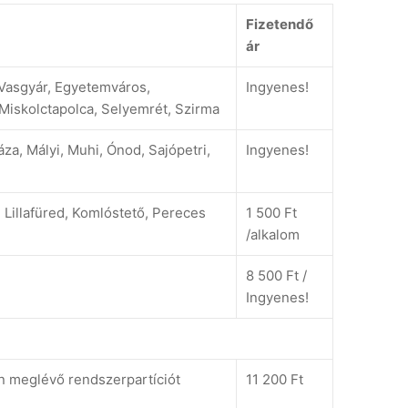
Fizetendő
ár
-Vasgyár, Egyetemváros,
Ingyenes!
Miskolctapolca, Selyemrét, Szirma
za, Mályi, Muhi, Ónod, Sajópetri,
Ingyenes!
 Lillafüred, Komlóstető, Pereces
1 500 Ft
/alkalom
8 500 Ft /
Ingyenes!
ón meglévő rendszerpartíciót
11 200 Ft