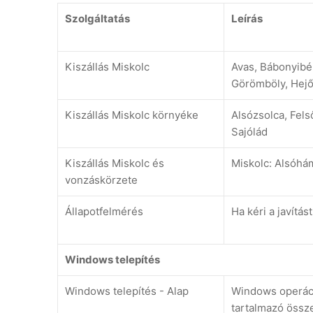
Szolgáltatás
Leírás
Kiszállás Miskolc
Avas, Bábonyibér
Görömböly, Hejő
Kiszállás Miskolc környéke
Alsózsolca, Fels
Sajólád
Kiszállás Miskolc és
Miskolc: Alsóhám
vonzáskörzete
Állapotfelmérés
Ha kéri a javítás
Windows telepítés
Windows telepítés - Alap
Windows operáció
tartalmazó össze