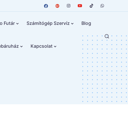
fo Futár
Számítógép Szervíz
Blog
báruház
Kapcsolat