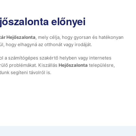
jőszalonta előnyei
tár Hejőszalonta
, mely célja, hogy gyorsan és hatékonyan
l, hogy elhagyná az otthonát vagy irodáját.
l a számítógépes szakértő helyben vagy internetes
erülő problémákat. Kiszállás
Hejőszalonta
településre,
nk segíteni távolról is.