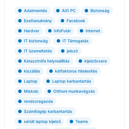
Adatmentés
AIO PC
Biztonság
Esettanulmány
Facebook
Hardver
InfoFutár
Internet
IT biztonság
IT Támogatás
IT üzemeltetés
jelszó
Katasztrófa helyreállítás
kijelzőcsere
kiszállás
kétfaktoros hitelesítés
Laptop
Laptop karbantartás
Miskolc
Otthoni munkavégzés
rendszregazda
Számítógép karbantartás
sérült laptop kijelző
Teams