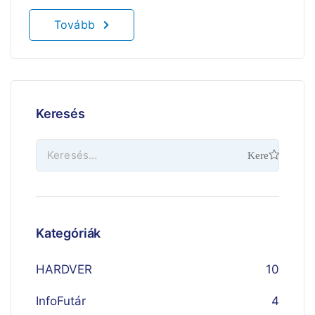
Tovább
Keresés
Kategóriák
HARDVER
10
InfoFutár
4