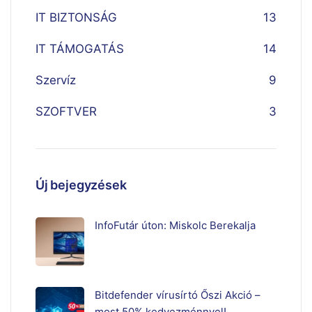
IT BIZTONSÁG
13
IT TÁMOGATÁS
14
Szervíz
9
SZOFTVER
3
Új bejegyzések
InfoFutár úton: Miskolc Berekalja
Bitdefender vírusírtó Őszi Akció –
most 50% kedvezménnyel!