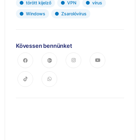
törött kijelző
VPN
vírus
Windows
Zsarolóvírus
Kövessen bennünket
Trendek & hírek