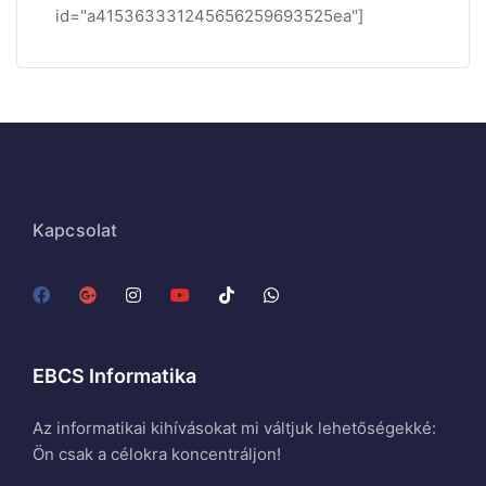
id="a415363331245656259693525ea"]
Kapcsolat
EBCS Informatika
Az informatikai kihívásokat mi váltjuk lehetőségekké:
Ön csak a célokra koncentráljon!