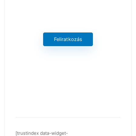
Értesüljön a legújabb értékes
információkról
Feliratkozás
[trustindex data-widget-