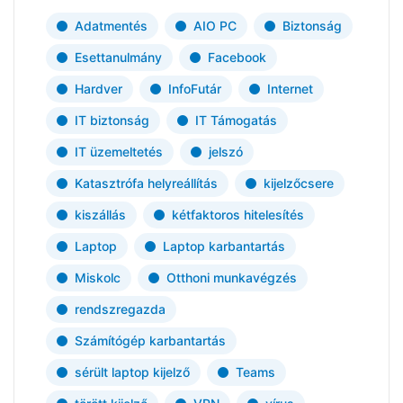
Adatmentés
AIO PC
Biztonság
Esettanulmány
Facebook
Hardver
InfoFutár
Internet
IT biztonság
IT Támogatás
IT üzemeltetés
jelszó
Katasztrófa helyreállítás
kijelzőcsere
kiszállás
kétfaktoros hitelesítés
Laptop
Laptop karbantartás
Miskolc
Otthoni munkavégzés
rendszregazda
Számítógép karbantartás
sérült laptop kijelző
Teams