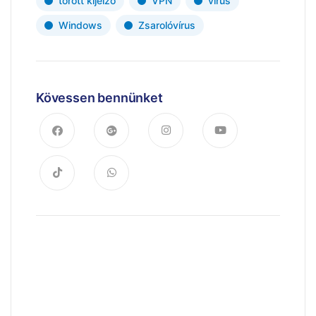
törött kijelző
VPN
vírus
Windows
Zsarolóvírus
Kövessen bennünket
Trendek & hírek