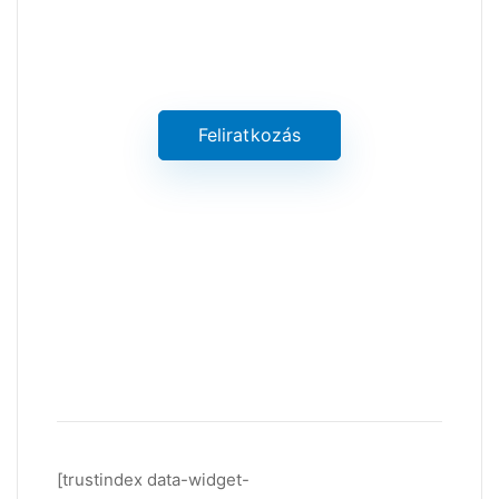
Értesüljön a legújabb értékes
információkról
Feliratkozás
[trustindex data-widget-