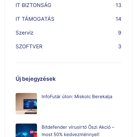
IT BIZTONSÁG
13
IT TÁMOGATÁS
14
Szervíz
9
SZOFTVER
3
Új bejegyzések
InfoFutár úton: Miskolc Berekalja
Bitdefender vírusírtó Őszi Akció –
most 50% kedvezménnyel!