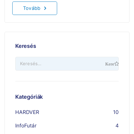
Tovább
Keresés
Kategóriák
HARDVER
10
InfoFutár
4