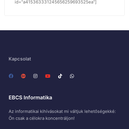
id="a415363331245656259693525ea"]
Kapcsolat
EBCS Informatika
Az informatikai kihívásokat mi váltjuk lehetőségekké:
Ön csak a célokra koncentráljon!