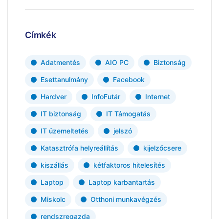
Címkék
Adatmentés
AIO PC
Biztonság
Esettanulmány
Facebook
Hardver
InfoFutár
Internet
IT biztonság
IT Támogatás
IT üzemeltetés
jelszó
Katasztrófa helyreállítás
kijelzőcsere
kiszállás
kétfaktoros hitelesítés
Laptop
Laptop karbantartás
Miskolc
Otthoni munkavégzés
rendszregazda