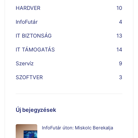
HARDVER
10
InfoFutár
4
IT BIZTONSÁG
13
IT TÁMOGATÁS
14
Szervíz
9
SZOFTVER
3
Új bejegyzések
InfoFutár úton: Miskolc Berekalja