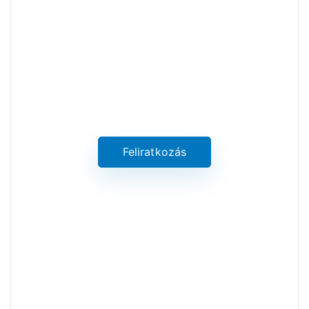
Trendek & hírek
Értesüljön a legújabb értékes
információkról
Feliratkozás