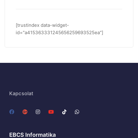
[trustindex data-widget-
id="a415363331245656259693525ea"]
Kapcsolat
EBCS Informatika