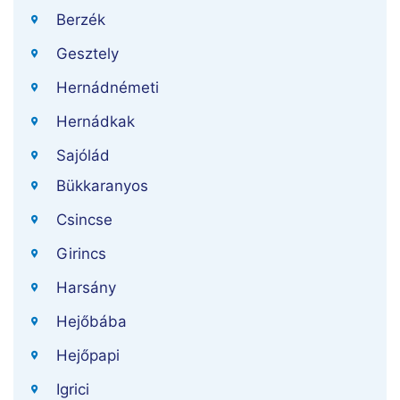
Berzék
Gesztely
Hernádnémeti
Hernádkak
Sajólád
Bükkaranyos
Csincse
Girincs
Harsány
Hejőbába
Hejőpapi
Igrici