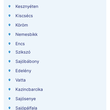
Kesznyéten
Kiscsécs
Köröm
Nemesbikk
Encs
Szikszó
Sajóbábony
Edelény
Vatta
Kazincbarcika
Sajósenye
Sajópálfala