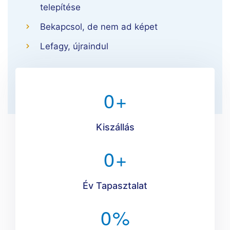
telepítése
Bekapcsol, de nem ad képet
Lefagy, újraindul
0
+
Kiszállás
0
+
Év Tapasztalat
0
%