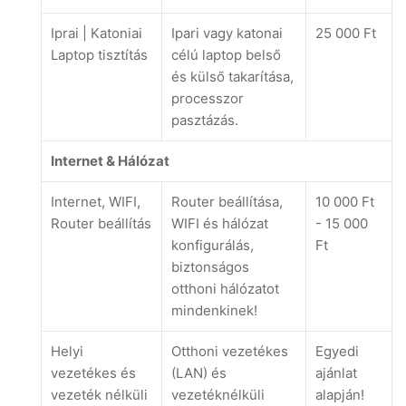
Iprai | Katoniai
Ipari vagy katonai
25 000 Ft
Laptop tisztítás
célú laptop belső
és külső takarítása,
processzor
pasztázás.
Internet & Hálózat
Internet, WIFI,
Router beállítása,
10 000 Ft
Router beállítás
WIFI és hálózat
- 15 000
konfigurálás,
Ft
biztonságos
otthoni hálózatot
mindenkinek!
Helyi
Otthoni vezetékes
Egyedi
vezetékes és
(LAN) és
ajánlat
vezeték nélküli
vezetéknélküli
alapján!