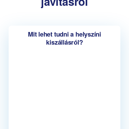
javításról
Mit lehet tudni a helyszíni
kiszállásról?
InfoFutár Miskolc