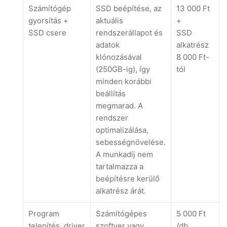
Számítógép
SSD beépítése, az
13 000 Ft
gyorsítás +
aktuális
+
SSD csere
rendszerállapot és
SSD
adatok
alkatrész
klónozásával
8 000 Ft-
(250GB-ig), így
tól
minden korábbi
beállítás
megmarad. A
rendszer
optimalizálása,
sebességnövelése.
A munkadíj nem
tartalmazza a
beépítésre kerülő
alkatrész árát.
Program
Számítógépes
5 000 Ft
telepítés, driver
szoftver vagy
/db