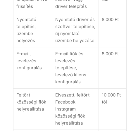
frissítés
driver telepítés
Nyomtató
Nyomtató driver és
8 000 Ft
telepítés,
szoftver telepítése,
üzembe
új nyomtató
helyezés
üzembe helyezése.
E-mail,
E-mail fiók és
8 000 Ft
levelezés
levelezés
konfigurálás
telepítése,
levelező kliens
konfigurálás
Feltört
Elveszett, feltört
10 000 Ft-
közösségi fiók
Facebook,
tól
helyreállítása
Instagram
közösségi fiók
helyreállítása