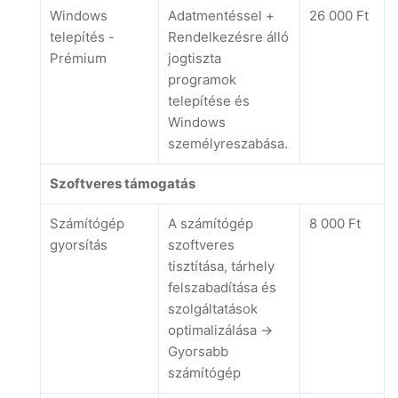
Windows
Adatmentéssel +
26 000 Ft
telepítés -
Rendelkezésre álló
Prémium
jogtiszta
programok
telepítése és
Windows
személyreszabása.
Szoftveres támogatás
Számítógép
A számítógép
8 000 Ft
gyorsítás
szoftveres
tisztítása, tárhely
felszabadítása és
szolgáltatások
optimalizálása ->
Gyorsabb
számítógép