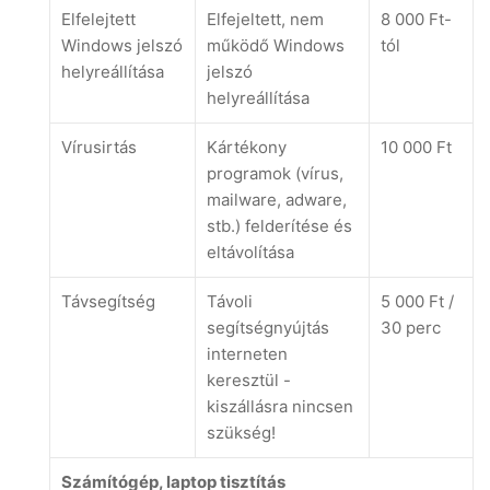
Elfelejtett
Elfejeltett, nem
8 000 Ft-
Windows jelszó
működő Windows
tól
helyreállítása
jelszó
helyreállítása
Vírusirtás
Kártékony
10 000 Ft
programok (vírus,
mailware, adware,
stb.) felderítése és
eltávolítása
Távsegítség
Távoli
5 000 Ft /
segítségnyújtás
30 perc
interneten
keresztül -
kiszállásra nincsen
szükség!
Számítógép, laptop tisztítás