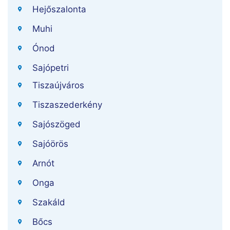
Hejőszalonta
Muhi
Ónod
Sajópetri
Tiszaújváros
Tiszaszederkény
Sajószöged
Sajóörös
Arnót
Onga
Szakáld
Bőcs