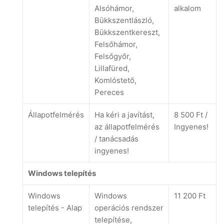
Alsóhámor,
alkalom
Bükkszentlászló,
Bükkszentkereszt,
Felsőhámor,
Felsőgyőr,
Lillafüred,
Komlóstető,
Pereces
Állapotfelmérés
Ha kéri a javítást,
8 500 Ft /
az állapotfelmérés
Ingyenes!
/ tanácsadás
ingyenes!
Windows telepítés
Windows
Windows
11 200 Ft
telepítés - Alap
operációs rendszer
telepítése,