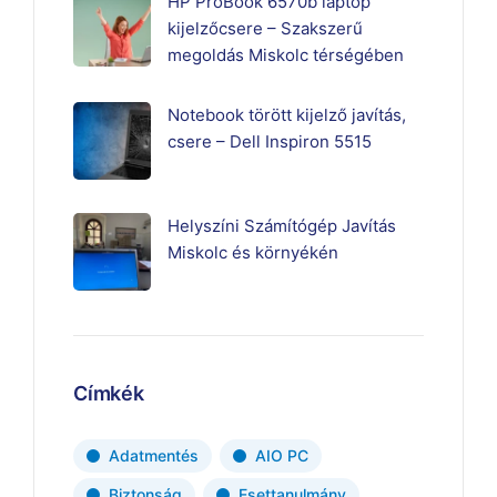
HP ProBook 6570b laptop
kijelzőcsere – Szakszerű
megoldás Miskolc térségében
Notebook törött kijelző javítás,
csere – Dell Inspiron 5515
Helyszíni Számítógép Javítás
Miskolc és környékén
Címkék
Adatmentés
AIO PC
Biztonság
Esettanulmány