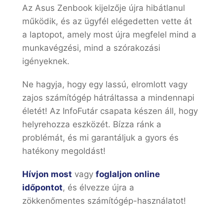
Az Asus Zenbook kijelzője újra hibátlanul
működik, és az ügyfél elégedetten vette át
a laptopot, amely most újra megfelel mind a
munkavégzési, mind a szórakozási
igényeknek.
Ne hagyja, hogy egy lassú, elromlott vagy
zajos számítógép hátráltassa a mindennapi
életét! Az InfoFutár csapata készen áll, hogy
helyrehozza eszközét. Bízza ránk a
problémát, és mi garantáljuk a gyors és
hatékony megoldást!
Hívjon most
vagy
foglaljon online
időpontot
, és élvezze újra a
zökkenőmentes számítógép-használatot!