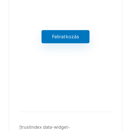
Értesüljön a legújabb értékes
információkról
Feliratkozás
[trustindex data-widget-