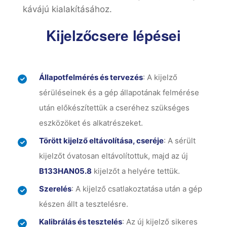
kávájú kialakításához.
Kijelzőcsere lépései
Állapotfelmérés és tervezés
: A kijelző
sérüléseinek és a gép állapotának felmérése
után előkészítettük a cseréhez szükséges
eszközöket és alkatrészeket.
Törött kijelző eltávolítása, cseréje
: A sérült
kijelzőt óvatosan eltávolítottuk, majd az új
B133HAN05.8
kijelzőt a helyére tettük.
Szerelés
: A kijelző csatlakoztatása után a gép
készen állt a tesztelésre.
Kalibrálás és tesztelés
: Az új kijelző sikeres