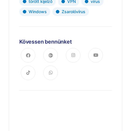
törött kijelző
VPN
vírus
Windows
Zsarolóvírus
Kövessen bennünket
Trendek & hírek