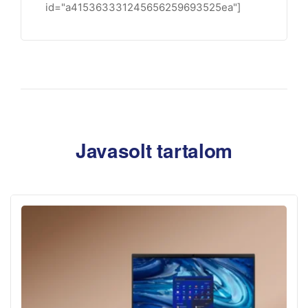
id="a415363331245656259693525ea"]
Javasolt tartalom