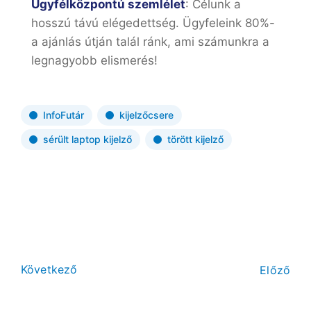
Ügyfélközpontú szemlélet
: Célunk a
hosszú távú elégedettség. Ügyfeleink 80%-
a ajánlás útján talál ránk, ami számunkra a
legnagyobb elismerés!
InfoFutár
kijelzőcsere
sérült laptop kijelző
törött kijelző
Következő
Előző