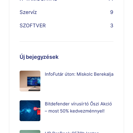
Szervíz
9
SZOFTVER
3
Új bejegyzések
InfoFutár úton: Miskolc Berekalja
Bitdefender vírusírtó Őszi Akció
– most 50% kedvezménnyel!